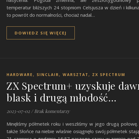
nasycenia. Pogoda zmienna, ale zeszłotygodniowy 
temperatur bliższych 24 stopniom Celsjusza w dzień i kilkun
to powrót do normalności, chociaż nadal…
DOWIEDZ SIĘ WIĘCEJ
,
,
,
HARDWARE
SINCLAIR
WARSZTAT
ZX SPECTRUM
ZX Spectrum+ uzyskuje daw
blask i drugą młodość…
2023-07-02
/
Brak komentarzy
Minęliśmy półmetek roku i weszliśmy w jego drugą połowę. 
także Słońce na niebie właśnie osiągnęło swój półmetek staj
21 czerwca o godzinie 16:57 naszego czasu w zenicie nad 