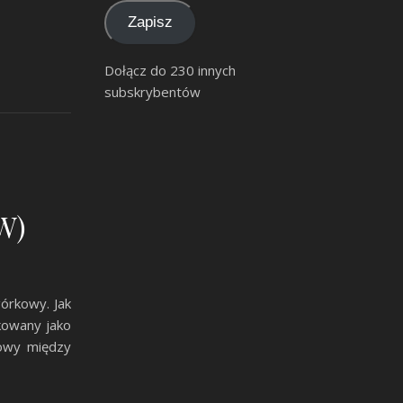
Zapisz
Dołącz do 230 innych
subskrybentów
W)
órkowy. Jak
ikowany jako
nowy między