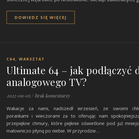
DOWIEDZ SIĘ WIĘCEJ
,
C64
WARSZTAT
Ultimate 64 – jak podłączyć 
analogowego TV?
2022-09-05
/
Brak komentarzy
Wakacje za nami, nadszedł wrzesień, ze swoimi chło
porankami i wieczorami za to oferując nam spokojniejsz
przepiękne chmury, które pięknie oświetlone pod już mnie
malowniczo płyną po niebie. W przyrodzie…