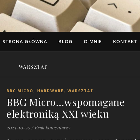
STRONA GŁÓWNA
BLOG
O MNIE
KONTAKT
WARSZTAT
,
,
BBC MICRO
HARDWARE
WARSZTAT
BBC Micro…wspomagane
elektroniką XXI wieku
2023-10-20
/
Brak komentarzy