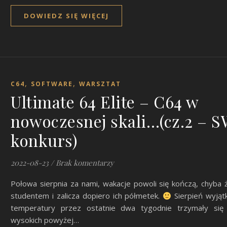
DOWIEDZ SIĘ WIĘCEJ
,
,
C64
SOFTWARE
WARSZTAT
Ultimate 64 Elite – C64 w
nowoczesnej skali…(cz.2 – S
konkurs)
2022-08-23
/
Brak komentarzy
Połowa sierpnia za nami, wakacje powoli się kończą, chyba ż
studentem i zalicza dopiero ich półmetek.
Sierpień wyjąt
temperatury przez ostatnie dwa tygodnie trzymały się
wysokich powyżej…