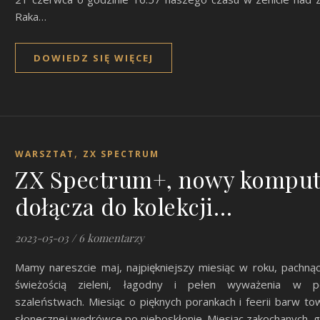
Raka…
DOWIEDZ SIĘ WIĘCEJ
,
WARSZTAT
ZX SPECTRUM
ZX Spectrum+, nowy komput
dołącza do kolekcji…
2023-05-03
/
6 komentarzy
Mamy nareszcie maj, najpiękniejszy miesiąc w roku, pachnąc
świeżością zieleni, łagodny i pełen wyważenia w 
szaleństwach. Miesiąc o pięknych porankach i feerii barw to
słonecznej wędrówce po nieboskłonie. Miesiąc zakochanych, 