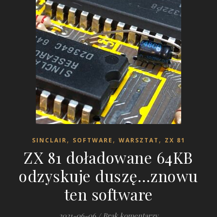
,
,
,
SINCLAIR
SOFTWARE
WARSZTAT
ZX 81
ZX 81 doładowane 64KB
odzyskuje duszę…znowu
ten software
2021-06-06
/
Brak komentarzy