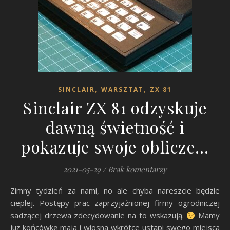
,
,
SINCLAIR
WARSZTAT
ZX 81
Sinclair ZX 81 odzyskuje
dawną świetność i
pokazuje swoje oblicze…
2021-05-29
/
Brak komentarzy
Zimny tydzień za nami, no ale chyba nareszcie będzie
cieplej. Postępy prac zaprzyjaźnionej firmy ogrodniczej
sadzącej drzewa zdecydowanie na to wskazują.
Mamy
już końcówkę maja i wiosna wkrótce ustąpi swego miejsca