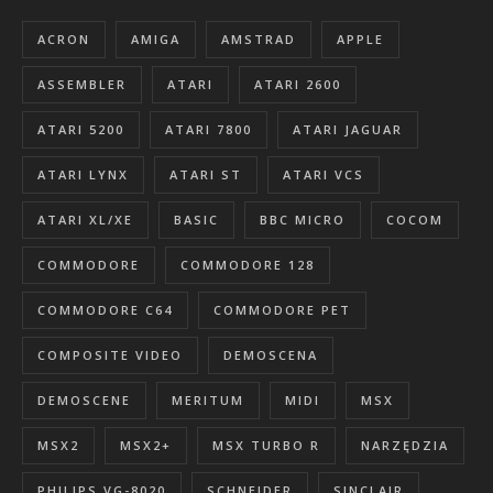
ACRON
AMIGA
AMSTRAD
APPLE
ASSEMBLER
ATARI
ATARI 2600
ATARI 5200
ATARI 7800
ATARI JAGUAR
ATARI LYNX
ATARI ST
ATARI VCS
ATARI XL/XE
BASIC
BBC MICRO
COCOM
COMMODORE
COMMODORE 128
COMMODORE C64
COMMODORE PET
COMPOSITE VIDEO
DEMOSCENA
DEMOSCENE
MERITUM
MIDI
MSX
MSX2
MSX2+
MSX TURBO R
NARZĘDZIA
PHILIPS VG-8020
SCHNEIDER
SINCLAIR