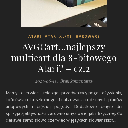
,
,
ATARI
ATARI XL/XE
HARDWARE
AVGCart…najlepszy
multicart dla 8-bitowego
Atari? – cz.2
2023-06-11
/
Brak komentarzy
Mamy czerwiec, miesiąc przedwakacyjnego ożywienia,
końcówki roku szkolnego, finalizowania rodzinnych planów
urlopowych i pięknej pogody. Dodatkowo długie dni
sprzyjają aktywności zarówno umysłowej jak i fizycznej. Co
ciekawe samo słowo czerwiec w językach słowiańskich…