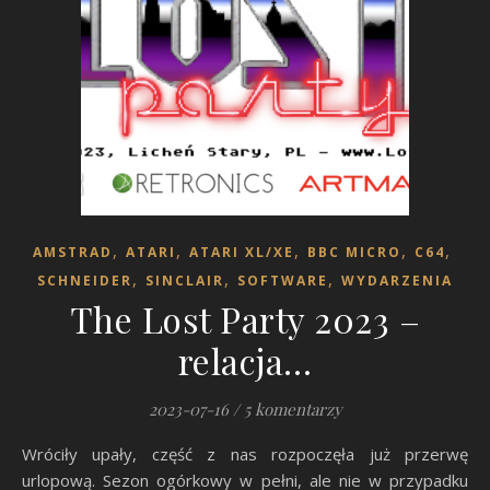
,
,
,
,
,
AMSTRAD
ATARI
ATARI XL/XE
BBC MICRO
C64
,
,
,
SCHNEIDER
SINCLAIR
SOFTWARE
WYDARZENIA
The Lost Party 2023 –
relacja…
2023-07-16
/
5 komentarzy
Wróciły upały, część z nas rozpoczęła już przerwę
urlopową. Sezon ogórkowy w pełni, ale nie w przypadku