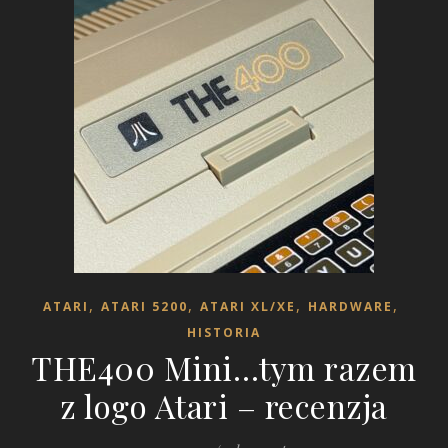
,
,
,
,
ATARI
ATARI 5200
ATARI XL/XE
HARDWARE
HISTORIA
THE400 Mini…tym razem
z logo Atari – recenzja