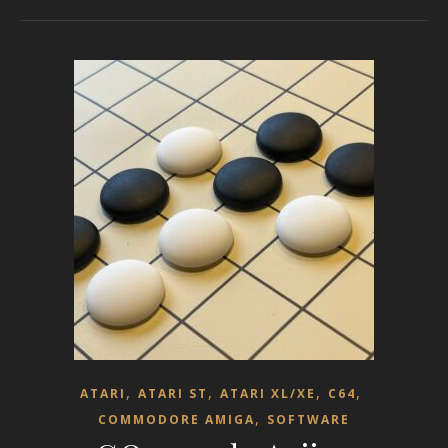
,
,
,
,
ATARI
ATARI ST
ATARI XL/XE
C64
,
COMMODORE AMIGA
SOFTWARE