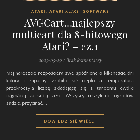
,
,
ATARI
ATARI XL/XE
SOFTWARE
AVGCart…najlepszy
multicart dla 8-bitowego
Atari? – cz.1
2023-05-29
/
Brak komentarzy
Maj nareszcie rozpościera swe spóźnione o kilkanaście dni
kolory i zapachy. Zrobiło się ciepło a temperatura
przekroczyła liczbę składającą się z tandemu dwójki
ciągnącej za sobą zero. Wszyscy ruszyli do ogrodów
sadzić, przycinać,…
DOWIEDZ SIĘ WIĘCEJ