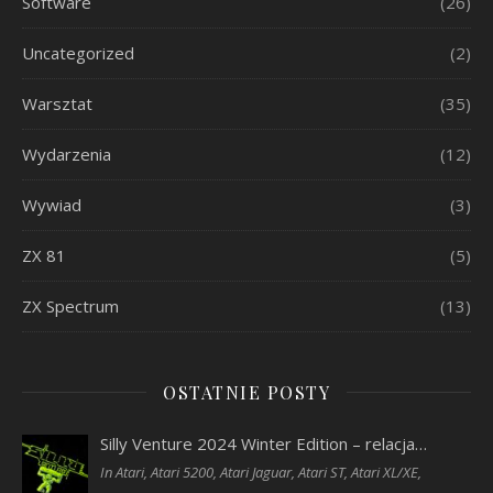
Software
(26)
Uncategorized
(2)
Warsztat
(35)
Wydarzenia
(12)
Wywiad
(3)
ZX 81
(5)
ZX Spectrum
(13)
OSTATNIE POSTY
Silly Venture 2024 Winter Edition – relacja…
In Atari, Atari 5200, Atari Jaguar, Atari ST, Atari XL/XE,