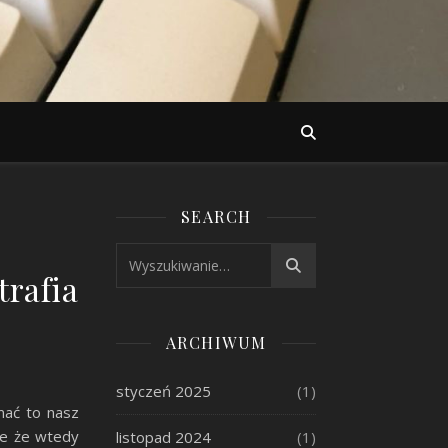
SEARCH
rafia
ARCHIWUM
styczeń 2025
(1)
mać to nasz
le że wtedy
listopad 2024
(1)