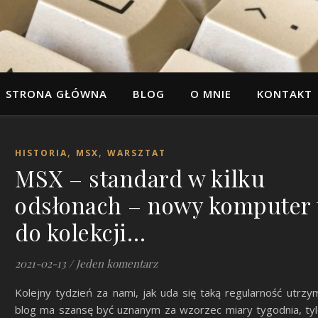
STRONA GŁÓWNA
BLOG
O MNIE
KONTAKT
,
,
HISTORIA
MSX
WARSZTAT
MSX – standard w kilku
odsłonach – nowy komputer t
do kolekcji…
2021-02-13
/
Jeden komentarz
Kolejny tydzień za nami, jak uda się taką regularność utrzy
blog ma szansę być uznanym za wzorzec miary tygodnia, ty