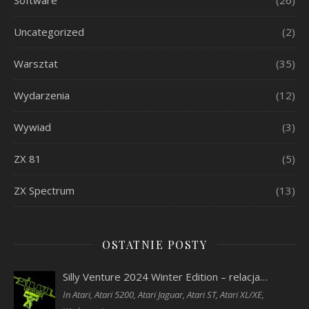
Uncategorized
(2)
Warsztat
(35)
Wydarzenia
(12)
Wywiad
(3)
ZX 81
(5)
ZX Spectrum
(13)
OSTATNIE POSTY
Silly Venture 2024 Winter Edition – relacja…
In Atari, Atari 5200, Atari Jaguar, Atari ST, Atari XL/XE,