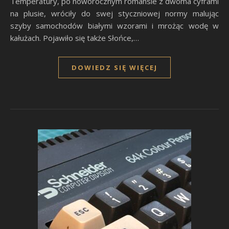
Temperatury, po noworocznym romansie z dwoma cyframi
na plusie, wróciły do swej styczniowej normy malując
szyby samochodów białymi wzorami i mrożąc wodę w
kałużach. Pojawiło się także Słońce,…
DOWIEDZ SIĘ WIĘCEJ