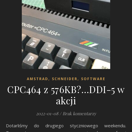
,
,
AMSTRAD
SCHNEIDER
SOFTWARE
CPC464 z 576KB?…DDI-5 w
akcji
2022-01-08
/
Brak komentarzy
Dotarliśmy do drugiego styczniowego weekendu.