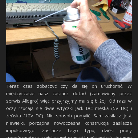
Teraz czas zobaczyć czy da się on uruchomić. W
międzyczasie nasz zasilacz dotarł (zamówiony przez
serwis Allegro) więc przyjrzyjmy mu się bliżej. Od razu w
oczy rzucają się dwie wtyczki Jack DC: męska (5V DC) i
żeńska (12V DC). Nie sposób pomylić. Sam zasilacz jest
niewielki, porządna nowoczesna konstrukcja zasilacza
impulsowego. Zasilacze tego typu, dzięki pracy
transformatora z większymi częstotliwościami niż sieciowe