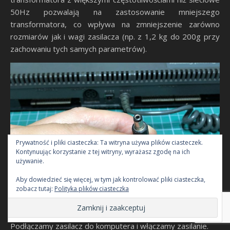
50Hz pozwalają na zastosowanie mniejszego
transformatora, co wpływa na zmniejszenie zarówno
rozmiarów jak i wagi zasilacza (np. z 1,2 kg do 200g przy
zachowaniu tych samych parametrów).
Prywatność i pliki ciasteczka: Ta witryna używa plików ciasteczek.
Kontynuując korzystanie z tej witryny, wyrażasz zgodę na ich
używanie.
Aby dowiedzieć się więcej, w tym jak kontrolować pliki ciasteczka,
zobacz tutaj:
Polityka plików ciasteczka
Podłączamy zasilacz do komputera i włączamy zasilanie.