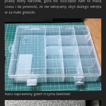
prawy dolny narożnik, góra itd. oszczędzi nam to masę
czasu i da pewność, że nie wkręcamy zbyt dużego wkręta
w za małe gniazdo.
Nasz naprawiony gwint trzyma świetnie!