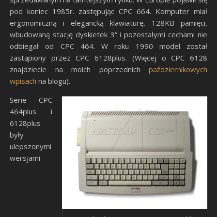
pod koniec 1985r. zastępując CPC 664. Komputer miał
ergonomiczną i elegancką klawiaturę, 128KB pamięci,
wbudowaną stację dyskietek 3” i pozostałymi cechami nie
odbiegał od CPC 464. W roku 1990 model został
zastąpiony przez CPC 6128plus. (Więcej o CPC 6128
znajdziecie na moich poprzednich
październikowych
wpisach
na blogu).
Serie CPC
464plus i
6128plus
były
ulepszonymi
wersjami