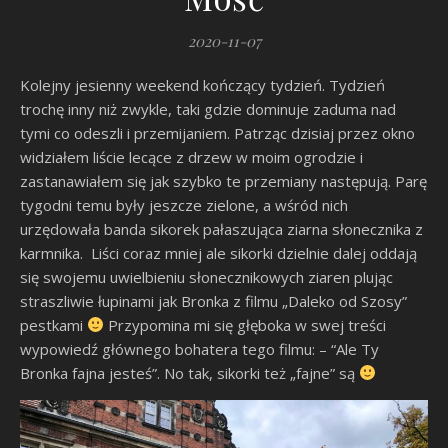
2020-11-07
Kolejny jesienny weekend kończący tydzień. Tydzień
trochę inny niż zwykle, taki gdzie dominuje zaduma nad
tymi co odeszli i przemijaniem. Patrząc dzisiaj przez okno
widziałem liście lecące z drzew w moim ogrodzie i
zastanawiałem się jak szybko te przemiany następują. Parę
tygodni temu były jeszcze zielone, a wśród nich
urzędowała banda sikorek pałaszująca ziarna słonecznika z
karmnika. Liści coraz mniej ale sikorki dzielnie dalej oddają
się swojemu uwielbieniu słonecznikowych ziaren plując
straszliwie łupinami jak Bronka z filmu „Daleko od Szosy”
pestkami
Przypomina mi się głęboka w swej treści
wypowiedź głównego bohatera tego filmu: – “Ale Ty
Bronka fajna jesteś”. No tak, sikorki też „fajne” są