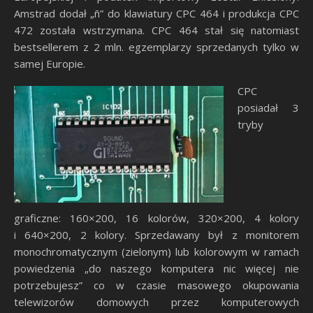
Amstrad dodał „ñ” do klawiatury CPC 464 i produkcja CPC
472 została wstrzymana. CPC 464 stał się natomiast
bestsellerem z 2 mln. egzemplarzy sprzedanych tylko w
samej Europie.
CPC
posiadał 3
tryby
graficzne: 160×200, 16 kolorów, 320×200, 4 kolory
i 640×200, 2 kolory. Sprzedawany był z monitorem
monochromatycznym (zielonym) lub kolorowym w ramach
powiedzenia „do naszego komputera nic więcej nie
potrzebujesz” co w czasie masowego okupowania
telewizorów domowych przez komputerowych