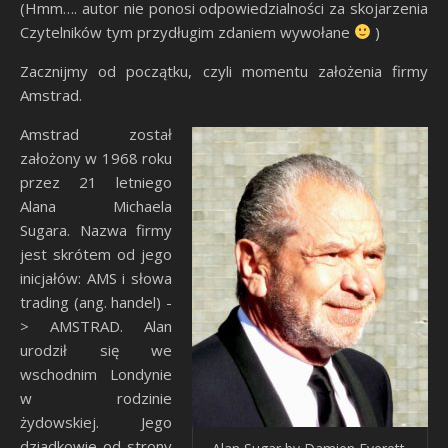
(Hmm…. autor nie ponosi odpowiedzialności za skojarzenia
Czytelników tym przydługim zdaniem wywołane
)
Zacznijmy od początku, czyli momentu założenia firmy
Amstrad.
Amstrad został
założony w 1968 roku
przez 21 letniego
Alana Michaela
Sugara. Nazwa firmy
jest skrótem od jego
inicjałów: AMS i słowa
trading (ang. handel) -
> AMSTRAD. Alan
urodził się we
wschodnim Londynie
w rodzinie
żydowskiej. Jego
dziadkowie od strony