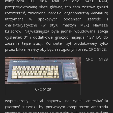
komputera CPC 664. Miał on dalej 64KB RAM,
przeprojektowaną płytę główną, ten sam zestaw gniazd
rozszerzeń, zmienioną, bardziej ergonomiczną klawiaturę
utrzymaną w spokojnych odcieniach szarości i
charakterystyczne (w stylu maszyn MSX) klawisze
kursorów. Najważniejsza była jednak wbudowana stacja
dyskietek 3” i dodatkowe gniazdo napięcia 12V DC do
zasilania tejże stacji. Komputer był produkowany tylko
przez kilka miesięcy aby być zastąpionym przez CPC 6128.
CPC 6128
CPC 6128
wypuszczony został najpierw na rynek amerykański
(sierpień 1985r.) i był pierwszym komputerem Amstrada
sprzedawanym na tamtejszym rynku. W Europie pojawił się