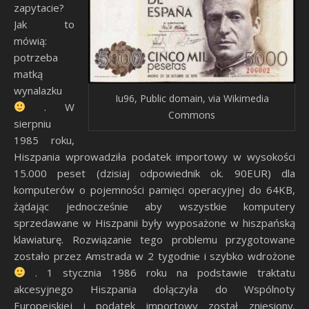
zapytacie?
Jak to
mówią:
potrzeba
matką
wynalazku
Iu96, Public domain, via Wikimedia
. W
Commons
sierpniu
1985 roku,
Hiszpania wprowadziła podatek importowy w wysokości
15.000 peset (dzisiaj odpowiednik ok. 90EUR) dla
komputerów o pojemności pamięci operacyjnej do 64KB,
żądając jednocześnie aby wszystkie komputery
sprzedawane w Hiszpanii były wyposażone w hiszpańską
klawiaturę. Rozwiązanie tego problemu przygotowane
zostało przez Amstrada w 2 tygodnie i szybko wdrożone
. 1 stycznia 1986 roku na podstawie traktatu
akcesyjnego Hiszpania dołączyła do Wspólnoty
Europejskiej i podatek importowy został zniesiony.