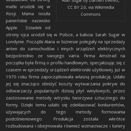
Alan Sugar by Damien Everett,
matki urodzili się w
CC BY 2.0, via Wikimedia
Rosji. Mama nosiła
Commons
panieńskie nazwisko
Apple. Dziadek od
strony ojca urodził się w Polsce, a babcia: Sarah Sugar w
Londynie. Początki Alana w biznesie polegały na sprzedaży
anten do samochodów i innych urządzeń elektrycznych
bezpośrednio ze swojego van’a. Firma Amstrad na
początku była firmą o profilu handlowym, specjalizując się z
czasem w sprzedaży urządzeń elektroniki użytkowej. Już w
1970 roku firma zapoczątkowała własną produkcję. Udało
jej się znacząco obniżyć koszty wytwarzania pokryw do
odtwarzaczy popularnych dzisiaj płyt winylowych, przez
zastosowanie metody wtrysku tworzywa sztucznego do
formy. Dzięki temu udało się zdeklasować konkurentów,
używających do tego metody formowania
podciśnieniowego. Produkcja została wkrótce
rozbudowana i obejmowała również wzmacniacze i tunery