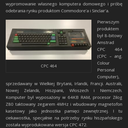
wypromowanie własnego komputera domowego i próbę
odebrania rynku produktom Commodore’a i Sinclair’a.
Pierwszym
produktem
był 8-bitowy
Amstrad
CPC 464
(CPC – ang.
Colour
CPC 464
Personal
Computer),
sprzedawany w Wielkiej Brytanii, Irlandii, Francji. Australii,
Nowej Zelandii, Hiszpanii, Włoszech i Niemczech.
Komputer był wyposażony w 64KB RAM, procesor Zilog
Z80 taktowany zegarem 4MHz i wbudowany magnetofon
kasetowy jako jednostka pamięci zewnętrznej. I tu
ciekawostka, specjalnie na potrzeby rynku hiszpańskiego
została wyprodukowana wersja CPC 472.