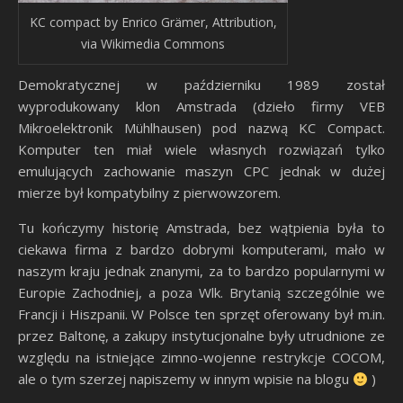
KC compact by Enrico Grämer, Attribution,
via Wikimedia Commons
Demokratycznej w październiku 1989 został
wyprodukowany klon Amstrada (dzieło firmy VEB
Mikroelektronik Mühlhausen) pod nazwą KC Compact.
Komputer ten miał wiele własnych rozwiązań tylko
emulujących zachowanie maszyn CPC jednak w dużej
mierze był kompatybilny z pierwowzorem.
Tu kończymy historię Amstrada, bez wątpienia była to
ciekawa firma z bardzo dobrymi komputerami, mało w
naszym kraju jednak znanymi, za to bardzo popularnymi w
Europie Zachodniej, a poza Wlk. Brytanią szczególnie we
Francji i Hiszpanii. W Polsce ten sprzęt oferowany był m.in.
przez Baltonę, a zakupy instytucjonalne były utrudnione ze
względu na istniejące zimno-wojenne restrykcje COCOM,
ale o tym szerzej napiszemy w innym wpisie na blogu
)