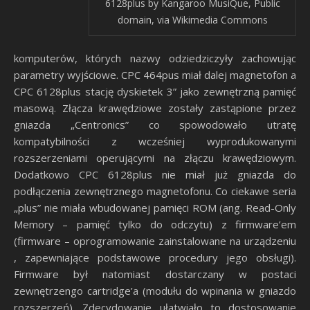
6128plus by Kangaroo MusiQue, Public
domain, via Wikimedia Commons
komputerów, których nazwy odziedziczyły zachowując
parametry wyjściowe. CPC 464pus miał dalej magnetofon a
CPC 6128plus stację dyskietek 3” jako zewnętrzną pamięć
masową. Złącza krawędziowe zostały zastąpione przez
gniazda „Centronics” co spowodowało utratę
kompatybilności z wcześniej wyprodukowanymi
rozszerzeniami operującymi na złączu krawędziowym.
Dodatkowo CPC 6128plus nie miał już gniazda do
podłączenia zewnętrznego magnetofonu. Co ciekawe seria
„plus” nie miała wbudowanej pamięci ROM (ang. Read-Only
Memory – pamięć tylko do odczytu) z firmware’em
(firmware – oprogramowanie zainstalowane na urządzeniu
, zapewniające podstawowe procedury jego obsługi).
Firmware był natomiast dostarczany w postaci
zewnętrzengo cartridge’a (modułu do wpinania w gniazdo
rozszerzeń). Zdecydowanie ułatwiało to dostosowanie