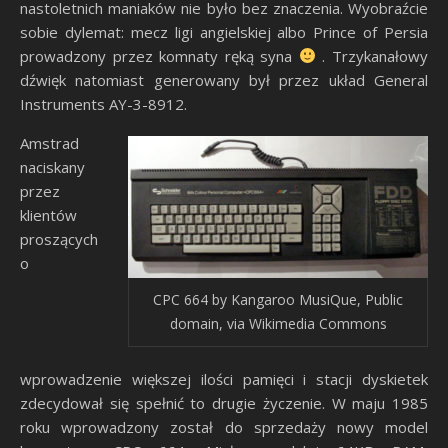
nastoletnich maniaków nie było bez znaczenia. Wyobraźcie
sobie dylemat: mecz ligi angielskiej albo Prince of Persia
prowadzony przez komnaty ręką syna
. Trzykanałowy
dźwięk natomiast generowany był przez układ General
Instruments AY-3-8912.
Amstrad
naciskany
przez
klientów
proszących
o
CPC 664 by Kangaroo MusiQue, Public
domain, via Wikimedia Commons
wprowadzenie większej ilości pamięci i stacji dyskietek
zdecydował się spełnić to drugie życzenie. W maju 1985
roku wprowadzony został do sprzedaży nowy model