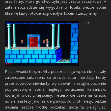
oraz firmy, która go stworzyła jest często szczątkowa. A
zatem rozsiądźcie się wygodnie w fotelu, weźcie sobie
filiżankę kawy, otulcie nogi ciepłym kocem i zaczynamy.
P.s.
Poszukiwania Księżniczki z poprzedniego wpisu nie zostały
zakończone sukcesem, co prawda autor mordując hordy
prześladowców niewiasty, wylądował na drugim poziomie
poprzedzonym sceną nagłego poruszenia Księżniczki,
która jak widać z tej sceny, niecierpliwie czeka na Księcia,
no ale niestety jako, że cierpliwość do cnót należy, będzie
musiała jeszcze trochę poczekać cnotę tę pielęgnując.