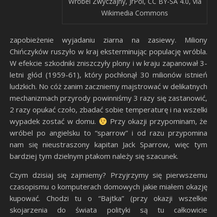
Wróbel Zwyczajny, JrPol, CC BY-SA 4.0, via
Wikimedia Commons
zapobieżenie wyjadaniu ziarna na zasiewy. Miliony
Chińczyków ruszyło w kraj eksterminując populację wróbla.
W efekcie szkodniki zniszczyły plony i w kraju zapanował 3-
letni głód (1959-61), który pochłonął 30 milionów istnień
ludzkich. No cóż zanim zaczniemy majstrować w delikatnych
mechanizmach przyrody powinniśmy 3 razy się zastanowić,
2 razy opukać czoło, zbadać sobie temperaturę i na wszelki
wypadek zostać w domu.
Przy okazji przypominam, że
wróbel po angielsku to “sparrow” i od razu przypomina
nam się nieustraszony kapitan Jack Sparrow, więc tym
bardziej tym dzielnym ptakom należy się szacunek.
Czym dzisiaj się zajmiemy? Przyjrzymy się pierwszemu
czasopismu o komputerach domowych jakie miałem okazję
kupować. Chodzi tu o “Bajtka” (przy okazji wszelkie
skojarzenia do świata polityki są tu całkowicie