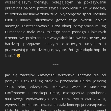
wcześniejszym treningu polegającym na pokazywaniu
przez nas palcem przez szybę i mówieniu “TO” w nadziei,
że dzielna Kioskarka zlokalizuje i wydobędzie spod Trybuny
Ludu i innych “słusznych” gazet tego okresu obiekt
naszego zainteresowania. Przy okazji przypomina mi się
tłumaczenie mało zrozumiałego hasła jednego z lokalnych
dzienników “proletariusze wszystkich krajów łączcie się”, na
bardziej przyjazne naszym dziecięcym umysłom i
przemawiające do dziecięcej wyobraźni: “gołodupki hop do
kupki”.
***
Jak się zaczęło? Zazwyczaj wszystko zaczyna się od
pomysłu i tak też się stało w przypadku Bajtka. Jesienią
1984 roku, Władysław Majewski wraz z Maciejem
Hoffmanem i redakcją Delty, miesięcznika popularno-
naukowego wydawanego przez Uniwersytet Warszawski,
wymyślił tytuł i opracowana została koncepcja czasopisma.
Mało kto wierzył jednak w sukces a wspierający pomysł