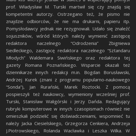
prof. Władysław M. Turski martwił się czy znajdą się
kompetentni autorzy. Ostrzegano też, że pismo nie
znajdzie odbiorców, że nie ma drukarni, papieru itp.
Pomysłodawcy jednak nie rezygnowali. Udało się znaleźć
sojuszników, wśród których należy wymienić zastępcę
redaktora naczelnego “Odrodzenia” Zbigniewa
Siedleckiego, zastępcę redaktora naczelnego “Sztandaru
Młodych” Waldemara Siwińskiego oraz redaktora tej
gazety Romana Poznańskiego. Wsparcie okazali też
dziennikarze innych redakcji m.in. Bogdan Borusławski,
Andrzej Kurek (znani z programu popularno-naukowego
“Sonda”), Jan Rurański, Marek Roztocki. Z pomocą
pospieszyli też naukowcy, wymieniony wcześniej prof.
Turski, Stanisław Waligórski i Jerzy Dańda. Redagujący
rubryki komputerowe w innych czasopismach również nie
omieszkali podzielić się doświadczeniami, wspomnieć tu
należy Jacka Ciesielskiego, Grzegorza Cenkiera, Andrzeja
J.Piotrowskiego, Rolanda Wacławka i Leszka Wilka. W