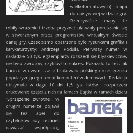
wielkoformatowych) mapa
do opisywanej w dziale gry.
Rzeczywiście mapy te
robiły wrażenie i trzeba przyznać ułatwiały poruszanie się
w stworzonym przez programistów wirtualnym świecie
danej gry. Czasopismo opatrzone było rysunkami grafika i
karykaturzysty: Andrzeja Podulki. Pierwszy numer w
nakładzie 50 tys. egzemplarzy rozszedł się błyskawicznie,
nie było zwrotów, czyli był to sukces. Pokazało to też, jak
bardzo w owym czasie brakowało polskiego miesięcznika
popularyzującego temat komputerów domowych. Redakcja
otrzymała w ciągu 10 dni 1,5 tys. listów i rozpoczęła
drukowanie części z nich na łamach Bajtka w ramach działu
“Sprzężenie zwrotne”.
W
drugim numerze pojawił
się też apel do
czytelników aby zechcieli
nawiązać współpracę,