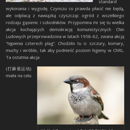
standard
wykonania i wygodę. Czynszu co prawda płacić nie będą,
ale odpłacą z nawiązką czyszcząc ogród z wszelkiego
rodzaju gąsienic i szkodników. Przypomina mi się tu wielka
akcja kochających demokrację komunistycznych Chin
Ludowych przeprowadzona w latach 1958-62, zwana akcją
“tępienia czterech plag”. Chodziło tu o: szczury, komary,
muchy i wróble, tak aby podnieść poziom higieny w ChRL.
Ta ostatnia akcja
(打麻雀运动)
miała na celu