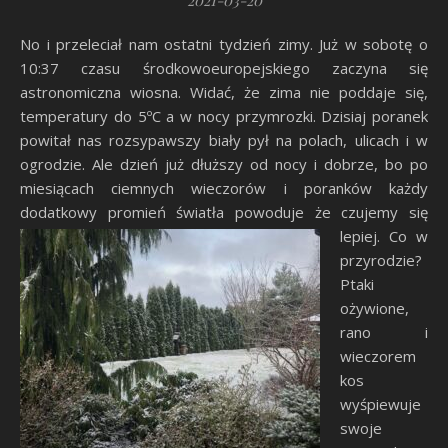
2021-03-20
No i przeleciał nam ostatni tydzień zimy. Już w sobotę o
10:37 czasu środkowoeuropejskiego zaczyna się
astronomiczna wiosna. Widać, że zima nie poddaje się,
temperatury do 5ºC a w nocy przymrozki. Dzisiaj poranek
powitał nas rozsypawszy biały pył na polach, ulicach i w
ogrodzie. Ale dzień już dłuższy od nocy i dobrze, bo po
miesiącach ciemnych wieczorów i poranków każdy
dodatkowy promień światła powoduje że czujemy się
lepiej.
Co w
przyrodzie?
Ptaki
ożywione,
rano i
wieczorem
kos
wyśpiewuje
swoje