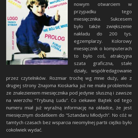
nowym otwarciem w
przypadku tego
miesięcznika. Sukcesem
było także zwiększenie
nakładu do 200 tys.
egzemplarzy. Kolorowy
miesięcznik o komputerach
to było coś, atrakcyjna
szata graficzna, stałe
działy, współredagowanie
przez czytelników. Rozmiar trochę wg mnie duży, ale z
drugiej strony Znajoma Kioskarka już nie miała problemów
ze znalezieniem miesięcznika pod jedynie słuszną i zawsze
na wierzchu “Trybuną Ludu”. Co ciekawe Bajtek od tego
numeru miał już wyraźną informację na okładce, że jest
miesięcznym dodatkiem do “Sztandaru Młodych”. No cóż w
tamtych czasach bez wsparcia nieomylnej partii ciężko było
cokolwiek wydać.