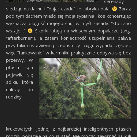
serenady
siedząc na dachu i “dając czadu” ile fabryka dała.
Zaraz
pod tym dachem mieści się moja sypialnia i kos koncertując
wyznacza długość mojego snu, w myśl zasady: “kto rano
wstaje…”
Sikorki latają na wiosennym dopalaczu (ang.
“afterburner”), a zatem konieczność uzupełniania paliwa
przy takim ustawieniu przepustnicy i ciągu wypada częściej,
więc “tankowanie” w karmniku praktycznie odbywa się bez
przerwy.
W
ptasim spa
pojawiła się
sójka, która
należąc do
rodziny
krukowatych, jednej z najbardziej inteligentnych ptasich
rodzin, pokazała na co ją stać. Nie mogąc zawisnąć na kuli