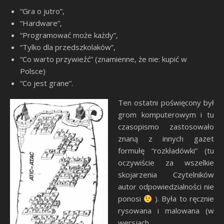
“Gra o jutro”,
“Hardware”,
“Programować może każdy”,
“Tylko dla przedszkolaków”,
“Co warto przywieźć” (znamienne, że nie: kupić w
Polsce)
“Co jest grane”.
Ten ostatni poświęcony był
grom komputerowym i tu
czasopismo zastosowało
znaną z innych gazet
formułę “rozkładówki” (tu
oczywiście za wszelkie
skojarzenia Czytelników
autor odpowiedzialności nie
ponosi
). Była to ręcznie
rysowana i malowana (w
wersjach