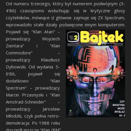
Od numeru trzeciego, który był numerem podwójnym (3-
4’86) czasopismo wsłuchując się w krytyczne głosy
czytelników, mówiące iż głównie zajmuje się ZX Spectrum,
wprowadziło stałe działy poświęcone innym komputerom.
Pojawił się “Klan Atari” –
prowadzący Wojciech
Zientara” i “Klan
Commodore” –
prowadzący Klaudiusz
Dybowski. Od wydania 5-
6’86, pojawił się
dodatkowo “Klan
Spectrum” – prowadzący
Marcin Przasnyski i “Klan
Amstrad-Schneider” –
prowadzący Jarosław
Młodzki, czyli pełna retro-
demokracja. Po 1988 roku
doszedł jeszcze “Klan IBM”.