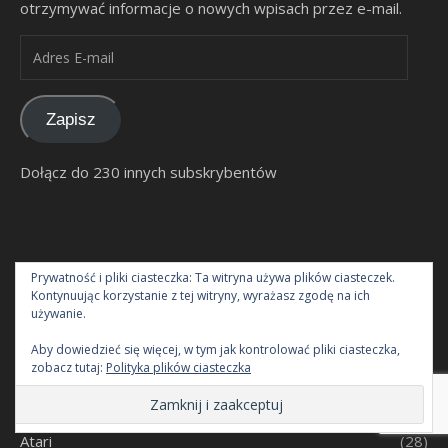
otrzymywać informacje o nowych wpisach przez e-mail.
Adres E-mail
Zapisz
Dołącz do 230 innych subskrybentów
Prywatność i pliki ciasteczka: Ta witryna używa plików ciasteczek.
Kontynuując korzystanie z tej witryny, wyrażasz zgodę na ich
używanie.
KATEGORIE
Aby dowiedzieć się więcej, w tym jak kontrolować pliki ciasteczka,
zobacz tutaj:
Polityka plików ciasteczka
Amstrad
(12)
Atari
(28)