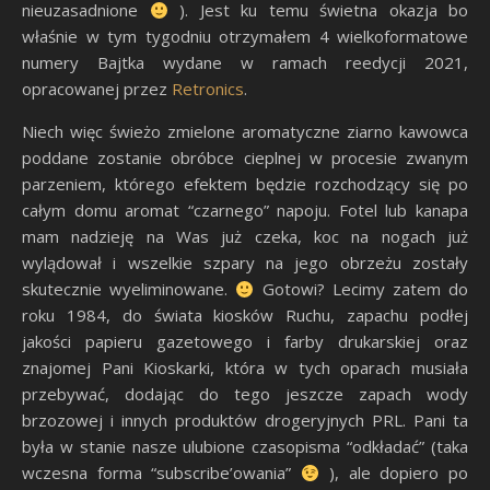
nieuzasadnione
). Jest ku temu świetna okazja bo
właśnie w tym tygodniu otrzymałem 4 wielkoformatowe
numery Bajtka wydane w ramach reedycji 2021,
opracowanej przez
Retronics
.
Niech więc świeżo zmielone aromatyczne ziarno kawowca
poddane zostanie obróbce cieplnej w procesie zwanym
parzeniem, którego efektem będzie rozchodzący się po
całym domu aromat “czarnego” napoju. Fotel lub kanapa
mam nadzieję na Was już czeka, koc na nogach już
wylądował i wszelkie szpary na jego obrzeżu zostały
skutecznie wyeliminowane.
Gotowi? Lecimy zatem do
roku 1984, do świata kiosków Ruchu, zapachu podłej
jakości papieru gazetowego i farby drukarskiej oraz
znajomej Pani Kioskarki, która w tych oparach musiała
przebywać, dodając do tego jeszcze zapach wody
brzozowej i innych produktów drogeryjnych PRL. Pani ta
była w stanie nasze ulubione czasopisma “odkładać” (taka
wczesna forma “subscribe’owania”
), ale dopiero po