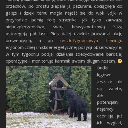
orzechów, po prostu złapała ją pazurami, dociągnęła do
gałęzi i dzięki temu mogła najeść się do woli. Sójki w
przyrodzie pełnią rolę strażnika, jak tylko zauważą
niebezpieczeństwo, swoją heavy-metalową frazą
ostrzegają pół lasu. Pies dalej dzielnie prowadzi akcję
prewencyjną, a po
zeszłotygodniowym treningu
ergonomicznej i niskoenergetycznej pozycji obserwacyjnej
w tym tygodniu podjął działania zdecydowanie bardziej
operacyjne i monitoruje karmnik swoim długim nosem.
Budki
lęgowe
jeszcze nie
są zajęte,
ale
potencjalni
najemcy
oceniają już
ich wygląd,