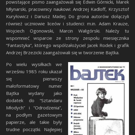
powstające pismo zaangażowali się Edwin Górnicki, Marek
Młynarski, pracownicy naukowi: Andrzej Kadloff, Krzysztof
Kuryłowicz i Dariusz Madej. Do grona autorów dołączyli
również uczniowie liceów i studenci: m.in. Adam Krauze,
Wojciech Ogonowski, Marcin Waligórski. Należy tu
wspomnieć wsparcie ze strony zespołu miesięcznika
“Fantastyka”, którego współzałożyciel Jacek Rodek i grafik
Andrzej Brzezicki zaangażowali się w tworzenie Bajtka.
Po wielu wysiłkach we
wrześniu 1985 roku ukazał
się pierwszy
małoformatowy numer
Bajtka wydany jako
dodatek do “Sztandaru
Młodych” i “Odrodzenia”,
na podłym gazetowym
papierze, ale takie były
trudne początki. Najlepiej