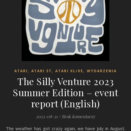
,
,
,
ATARI
ATARI ST
ATARI XL/XE
WYDARZENIA
The Silly Venture 2023
Summer Edition – event
report (English)
2023-08-31
/
Brak komentarzy
The weather has got crazy again, we have July in August.