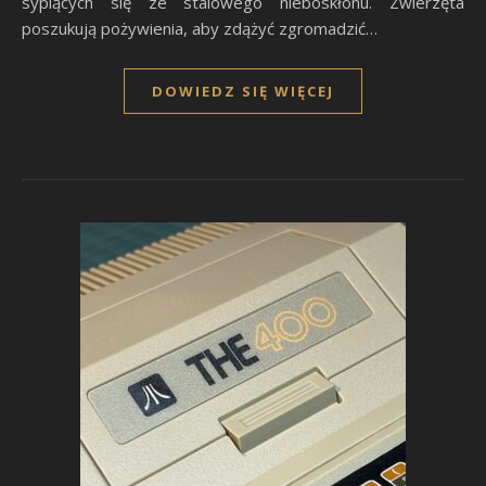
sypiących się ze stalowego nieboskłonu. Zwierzęta
poszukują pożywienia, aby zdążyć zgromadzić…
DOWIEDZ SIĘ WIĘCEJ