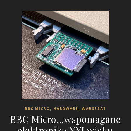
,
,
BBC MICRO
HARDWARE
WARSZTAT
BBC Micro…wspomagane
elektroniką XXI wieku