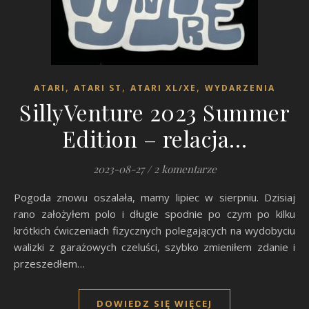
,
,
,
ATARI
ATARI ST
ATARI XL/XE
WYDARZENIA
SillyVenture 2023 Summer
Edition – relacja…
2023-08-27
/
2 komentarze
Pogoda znowu oszalała, mamy lipiec w sierpniu. Dzisiaj
rano założyłem polo i długie spodnie po czym po kilku
krótkich ćwiczeniach fizycznych polegających na wydobyciu
walizki z garażowych czeluści, szybko zmieniłem zdanie i
przeszedłem…
DOWIEDZ SIĘ WIĘCEJ